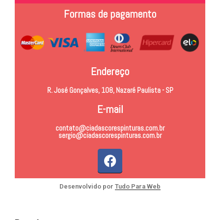
Formas de pagamento
Endereço
R. José Gonçalves, 108, Nazaré Paulista - SP
E-mail
contato@ciadascorespinturas.com.br
sergio@ciadascorespinturas.com.br
Desenvolvido por
Tudo Para Web