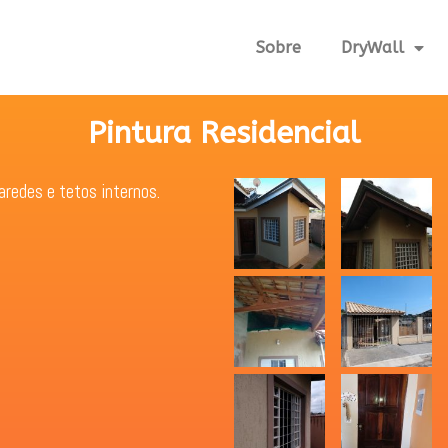
Sobre
DryWall
Pintura Residencial
aredes e tetos internos.