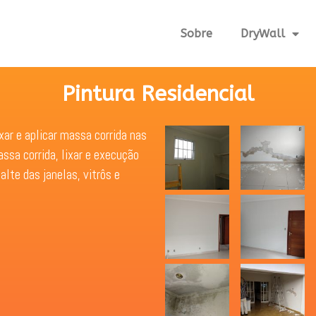
Sobre
DryWall
Pintura Residencial
xar e aplicar massa corrida nas
assa corrida, lixar e execução
lte das janelas, vitrôs e