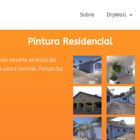
Sobre
DryWall
Pintura Residencial
 com esmalte sintético das
a casa e corrimão. Pintura dos